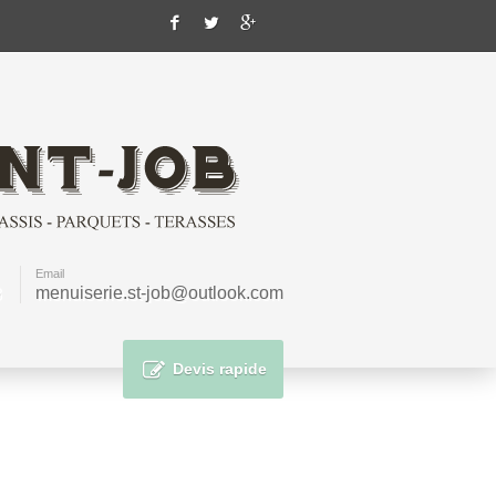
Email
3
menuiserie.st-job@outlook.com
Devis rapide